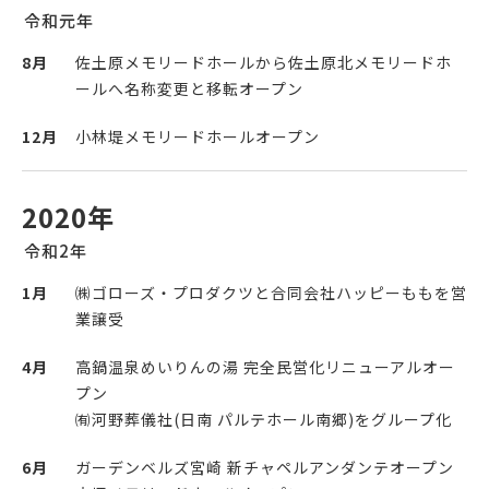
令和元年
8月
佐土原メモリードホールから佐土原北メモリードホ
ールへ名称変更と移転オープン
12月
小林堤メモリードホールオープン
2020年
令和2年
1月
㈱ゴローズ・プロダクツと合同会社ハッピーももを営
業譲受
4月
高鍋温泉めいりんの湯 完全民営化リニューアルオー
プン
㈲河野葬儀社(日南 パルテホール南郷)をグループ化
6月
ガーデンベルズ宮崎 新チャペルアンダンテオープン